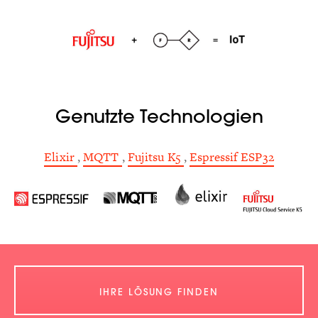
Genutzte Technologien
Elixir
,
MQTT
,
Fujitsu K5
,
Espressif ESP32
IHRE LÖSUNG FINDEN