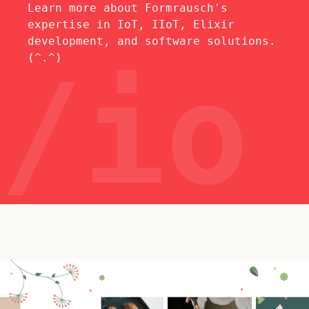
Learn more about Formrausch's
expertise in IoT, IIoT, Elixir
development, and software solutions.
(^.^)
/io